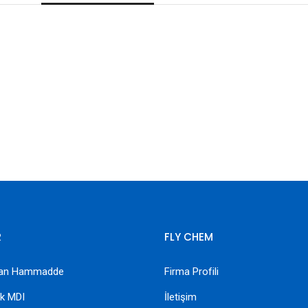
R
FLY CHEM
etan Hammadde
Firma Profili
ik MDI
İletişim