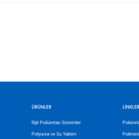
ÜRÜNLER
LİNKLE
Rijit Poliüretan Sistemler
Poliür
Polyurea ve Su Yalıtım
Polimer