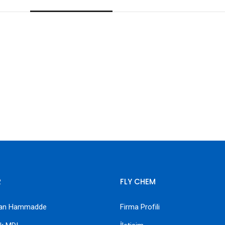
R
FLY CHEM
etan Hammadde
Firma Profili